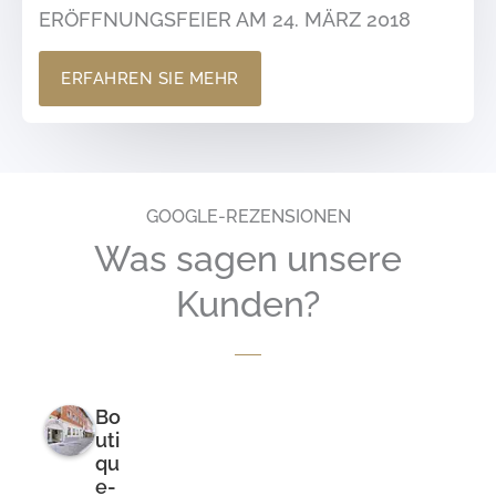
ERÖFFNUNGSFEIER AM 24. MÄRZ 2018
ERFAHREN SIE MEHR
GOOGLE-REZENSIONEN
Was sagen unsere
Kunden?
Bo
uti
qu
e-