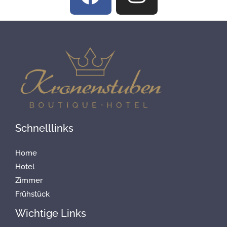
a
n
c
s
e
t
b
a
o
g
o
r
k
a
Schnelllinks
m
Home
Hotel
Zimmer
Frühstück
Wichtige Links