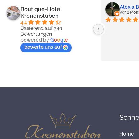
Alexia 
Boutique-Hotel
vor 2 Mon
Kronenstuben
4.4
Basierend auf 349
Bewertungen
powered by
G
o
o
g
l
e
bewerte uns auf
Schnel
Home