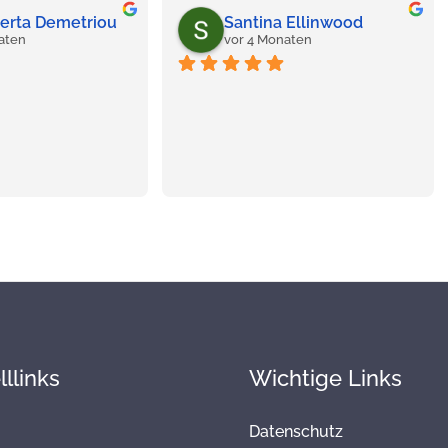
Berta Demetriou
Santina Ellinwood
aten
vor 4 Monaten
llinks
Wichtige Links
Datenschutz